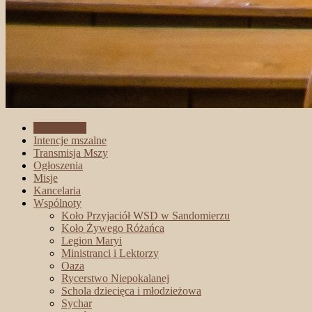
Aktualności
Intencje mszalne
Transmisja Mszy
Ogłoszenia
Misje
Kancelaria
Wspólnoty
Koło Przyjaciół WSD w Sandomierzu
Koło Żywego Różańca
Legion Maryi
Ministranci i Lektorzy
Oaza
Rycerstwo Niepokalanej
Schola dziecięca i młodzieżowa
Sychar