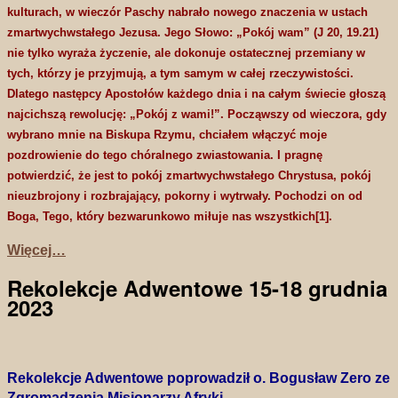
kulturach, w wieczór Paschy nabrało nowego znaczenia w ustach
zmartwychwstałego Jezusa. Jego Słowo: „Pokój wam” (J 20, 19.21)
nie tylko wyraża życzenie, ale dokonuje ostatecznej przemiany w
tych, którzy je przyjmują, a tym samym w całej rzeczywistości.
Dlatego następcy Apostołów każdego dnia i na całym świecie głoszą
najcichszą rewolucję: „Pokój z wami!”. Począwszy od wieczora, gdy
wybrano mnie na Biskupa Rzymu, chciałem włączyć moje
pozdrowienie do tego chóralnego zwiastowania. I pragnę
potwierdzić, że jest to pokój zmartwychwstałego Chrystusa, pokój
nieuzbrojony i rozbrajający, pokorny i wytrwały. Pochodzi on od
Boga, Tego, który bezwarunkowo miłuje nas wszystkich[1].
Więcej…
Rekolekcje Adwentowe 15-18 grudnia
2023
Rekolekcje Adwentowe poprowadził o. Bogusław Zero ze
Zgromadzenia Misjonarzy Afryki.