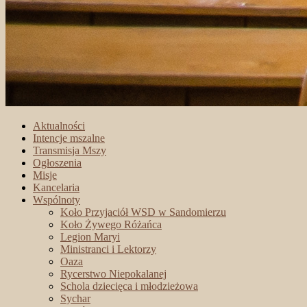
Aktualności
Intencje mszalne
Transmisja Mszy
Ogłoszenia
Misje
Kancelaria
Wspólnoty
Koło Przyjaciół WSD w Sandomierzu
Koło Żywego Różańca
Legion Maryi
Ministranci i Lektorzy
Oaza
Rycerstwo Niepokalanej
Schola dziecięca i młodzieżowa
Sychar