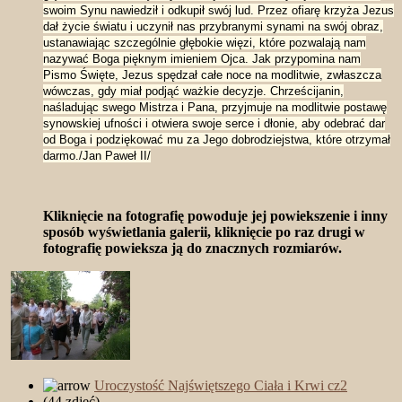
swoim Synu nawiedził i odkupił swój lud. Przez ofiarę krzyża Jezus
dał życie światu i uczynił nas przybranymi synami na swój obraz,
ustanawiając szczególnie głębokie więzi, które pozwalają nam
nazywać Boga pięknym imieniem Ojca. Jak przypomina nam
Pismo Święte, Jezus spędzał całe noce na modlitwie, zwłaszcza
wówczas, gdy miał podjąć ważkie decyzje. Chrześcijanin,
naśladując swego Mistrza i Pana, przyjmuje na modlitwie postawę
synowskiej ufności i otwiera swoje serce i dłonie, aby odebrać dar
od Boga i podziękować mu za Jego dobrodziejstwa, które otrzymał
darmo./Jan Paweł II/
Kliknięcie na fotografię powoduje jej powiekszenie i inny
sposób wyświetlania galerii, kliknięcie po raz drugi w
fotografię powieksza ją do znacznych rozmiarów.
Uroczystość Najświętszego Ciała i Krwi cz2
(44 zdjęć)