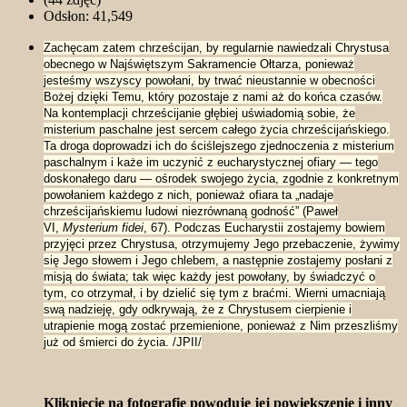
Odsłon: 41,549
Zachęcam zatem chrześcijan, by regularnie nawiedzali Chrystusa
obecnego w Najświętszym Sakramencie Ołtarza, ponieważ
jesteśmy wszyscy powołani, by trwać nieustannie w obecności
Bożej dzięki Temu, który pozostaje z nami aż do końca czasów.
Na kontemplacji chrześcijanie głębiej uświadomią sobie, że
misterium paschalne jest sercem całego życia chrześcijańskiego.
Ta droga doprowadzi ich do ściślejszego zjednoczenia z misterium
paschalnym i każe im uczynić z eucharystycznej ofiary — tego
doskonałego daru — ośrodek swojego życia, zgodnie z konkretnym
powołaniem każdego z nich, ponieważ ofiara ta „nadaje
chrześcijańskiemu ludowi niezrównaną godność” (Paweł
VI,
Mysterium fidei
, 67). Podczas Eucharystii zostajemy bowiem
przyjęci przez Chrystusa, otrzymujemy Jego przebaczenie, żywimy
się Jego słowem i Jego chlebem, a następnie zostajemy posłani z
misją do świata; tak więc każdy jest powołany, by świadczyć o
tym, co otrzymał, i by dzielić się tym z braćmi. Wierni umacniają
swą nadzieję, gdy odkrywają, że z Chrystusem cierpienie i
utrapienie mogą zostać przemienione, ponieważ z Nim przeszliśmy
już od śmierci do życia. /JPII/
Kliknięcie na fotografię powoduje jej powiekszenie i inny