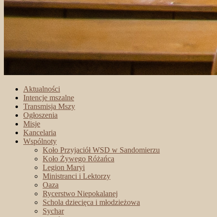
Aktualności
Intencje mszalne
Transmisja Mszy
Ogłoszenia
Misje
Kancelaria
Wspólnoty
Koło Przyjaciół WSD w Sandomierzu
Koło Żywego Różańca
Legion Maryi
Ministranci i Lektorzy
Oaza
Rycerstwo Niepokalanej
Schola dziecięca i młodzieżowa
Sychar