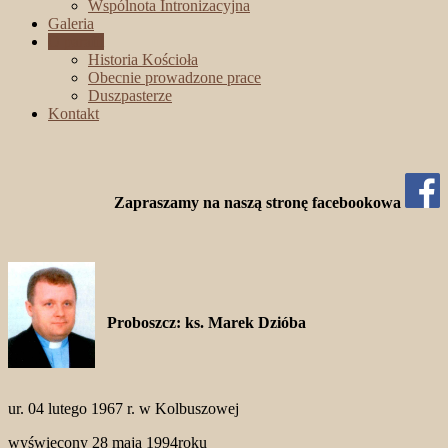
Wspólnota Intronizacyjna
Galeria
O parafii
Historia Kościoła
Obecnie prowadzone prace
Duszpasterze
Kontakt
Zapraszamy na naszą stronę facebookowa
Probosz
cz: ks. Marek Dzióba
ur. 04 lutego 1967 r. w Kolbuszowej
wyświęcony 28 maja 1994roku