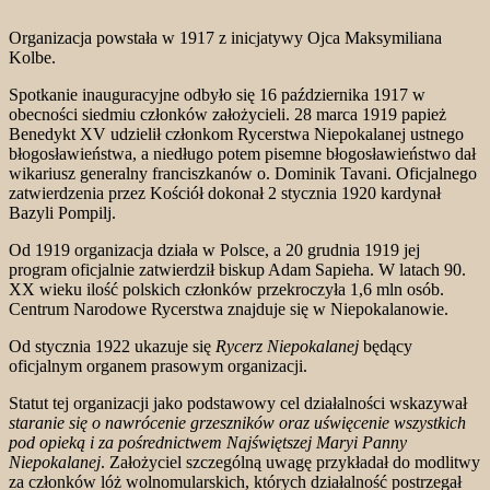
Organizacja powstała w 1917 z inicjatywy Ojca Maksymiliana
Kolbe.
Spotkanie inauguracyjne odbyło się 16 października 1917 w
obecności siedmiu członków założycieli. 28 marca 1919 papież
Benedykt XV udzielił członkom Rycerstwa Niepokalanej ustnego
błogosławieństwa, a niedługo potem pisemne błogosławieństwo dał
wikariusz generalny
franciszkanów
o.
Dominik Tavani
. Oficjalnego
zatwierdzenia przez Kościół dokonał 2 stycznia 1920 kardynał
Bazyli Pompilj
.
Od 1919 organizacja działa w Polsce, a 20 grudnia 1919 jej
program oficjalnie zatwierdził biskup Adam Sapieha. W latach 90.
XX wieku ilość polskich członków przekroczyła 1,6 mln osób.
Centrum Narodowe Rycerstwa znajduje się w Niepokalanowie.
Od stycznia 1922 ukazuje się
Rycerz Niepokalanej
będący
oficjalnym organem prasowym organizacji.
Statut tej organizacji jako podstawowy cel działalności wskazywał
staranie się o nawrócenie grzeszników oraz uświęcenie wszystkich
pod opieką i za pośrednictwem Najświętszej Maryi Panny
Niepokalanej
. Założyciel szczególną uwagę przykładał do modlitwy
za członków lóż wolnomularskich, których działalność postrzegał