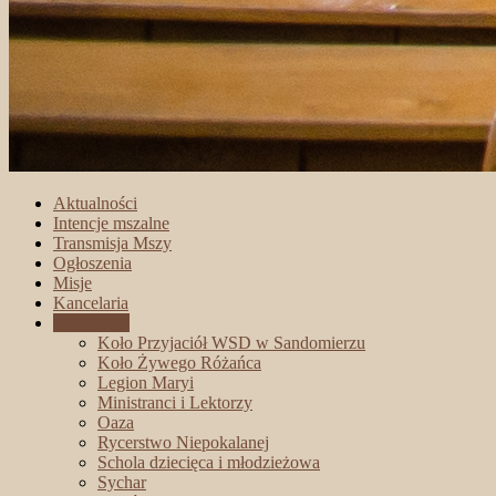
Aktualności
Intencje mszalne
Transmisja Mszy
Ogłoszenia
Misje
Kancelaria
Wspólnoty
Koło Przyjaciół WSD w Sandomierzu
Koło Żywego Różańca
Legion Maryi
Ministranci i Lektorzy
Oaza
Rycerstwo Niepokalanej
Schola dziecięca i młodzieżowa
Sychar