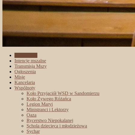
Aktualności
Intencje mszalne
Transmisja Mszy
Ogłoszenia
Misje
Kancelaria
Wspólnoty
Koło Przyjaciół WSD w Sandomierzu
Koło Żywego Różańca
Legion Maryi
Ministranci i Lektorzy
Oaza
Rycerstwo Niepokalanej
Schola dziecięca i młodzieżowa
Sychar