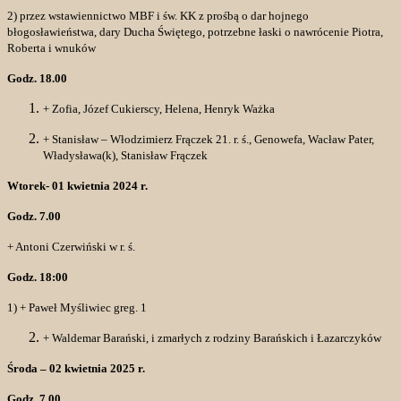
2) przez wstawiennictwo MBF i św. KK z prośbą o dar hojnego
błogosławieństwa, dary Ducha Świętego, potrzebne łaski o nawrócenie Piotra,
Roberta i wnuków
Godz. 18.00
+ Zofia, Józef Cukierscy, Helena, Henryk Ważka
+ Stanisław – Włodzimierz Frączek 21. r. ś., Genowefa, Wacław Pater,
Władysława(k), Stanisław Frączek
Wtorek- 01 kwietnia 2024 r.
Godz. 7.00
+ Antoni Czerwiński w r. ś.
Godz. 18:00
1) + Paweł Myśliwiec greg. 1
+ Waldemar Barański, i zmarłych z rodziny Barańskich i Łazarczyków
Środa – 02 kwietnia 2025 r.
Godz. 7.00