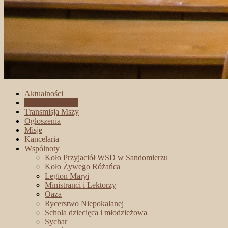
Aktualności
Intencje mszalne
Transmisja Mszy
Ogłoszenia
Misje
Kancelaria
Wspólnoty
Koło Przyjaciół WSD w Sandomierzu
Koło Żywego Różańca
Legion Maryi
Ministranci i Lektorzy
Oaza
Rycerstwo Niepokalanej
Schola dziecięca i młodzieżowa
Sychar