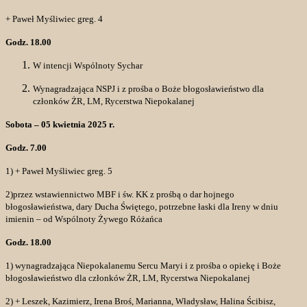
+ Paweł Myśliwiec greg. 4
Godz. 18.00
W intencji Wspólnoty Sychar
Wynagradzająca NSPJ i z prośba o Boże błogosławieństwo dla
członków ŻR, LM, Rycerstwa Niepokalanej
Sobota – 05 kwietnia 2025 r.
Godz. 7.00
1) + Paweł Myśliwiec greg. 5
2)przez wstawiennictwo MBF i św. KK z prośbą o dar hojnego
błogosławieństwa, dary Ducha Świętego, potrzebne łaski dla Ireny w dniu
imienin – od Wspólnoty Żywego Różańca
Godz. 18.00
1) wynagradzająca Niepokalanemu Sercu Maryi i z prośba o opiekę i Boże
błogosławieństwo dla członków ŻR, LM, Rycerstwa Niepokalanej
2) + Leszek, Kazimierz, Irena Broś, Marianna, Władysław, Halina Ścibisz,