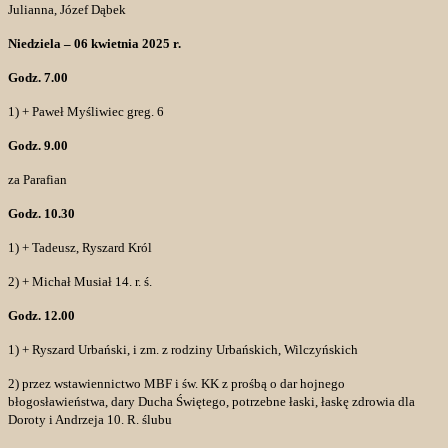
Julianna, Józef Dąbek
Niedziela – 06 kwietnia 2025 r.
Godz. 7.00
1) + Paweł Myśliwiec greg. 6
Godz. 9.00
za Parafian
Godz. 10.30
1) + Tadeusz, Ryszard Król
2) + Michał Musiał 14. r. ś.
Godz. 12.00
1) + Ryszard Urbański, i zm. z rodziny Urbańskich, Wilczyńskich
2) przez wstawiennictwo MBF i św. KK z prośbą o dar hojnego
błogosławieństwa, dary Ducha Świętego, potrzebne łaski, łaskę zdrowia dla
Doroty i Andrzeja 10. R. ślubu