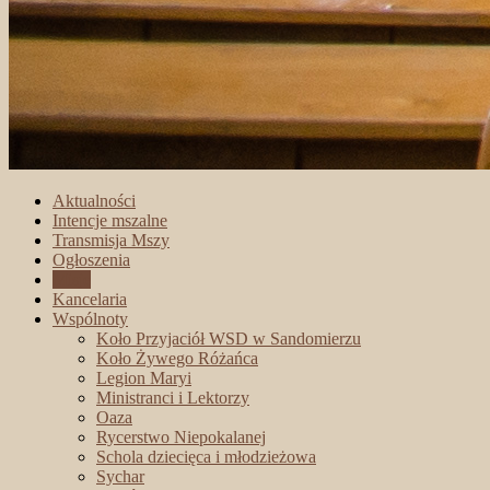
Aktualności
Intencje mszalne
Transmisja Mszy
Ogłoszenia
Misje
Kancelaria
Wspólnoty
Koło Przyjaciół WSD w Sandomierzu
Koło Żywego Różańca
Legion Maryi
Ministranci i Lektorzy
Oaza
Rycerstwo Niepokalanej
Schola dziecięca i młodzieżowa
Sychar